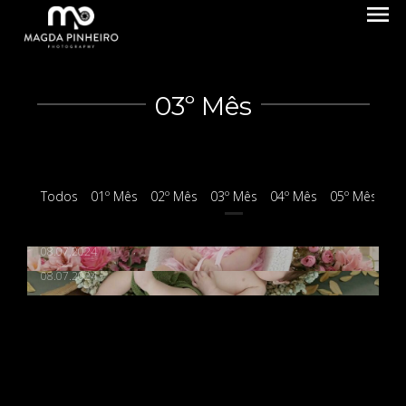
menu
03º Mês
Mensal Menina - 03º Mês
Todos
01º Mês
02º Mês
03º Mês
04º Mês
05º Mês
06
Mensal Menino - 03º Mês
08.07.2024
08.07.2024