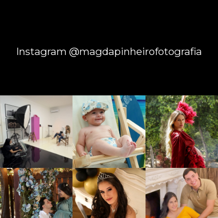
Instagram @magdapinheirofotografia