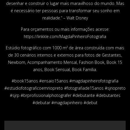
desenhar e construir o lugar mais maravilhoso do mundo. Mas
é necessário ter pessoas para transformar seu sonho em
realidade.” – Walt Disney
Para orçamentos ou mais informações acesse:
https://linkkle.com/MagdaPinheiroFotografia
Estúdio fotográfico com 1000 m² de área construída com mais
de 30 cenários internos e externos para fotos de Gestantes,
Newborn, Acompanhamento Mensal, Fashion Book, Book 15
anos, Book Sensual, Book Família.
#book15anos #ensaio15anos #magdapinheirofotografia
#estudiofotograficoemriopreto #fotografiade15anos #sjriopreto
#sjrp #brprofissionalphotografer #debutante #debutantes
#debutar #magdapinheiro #debut